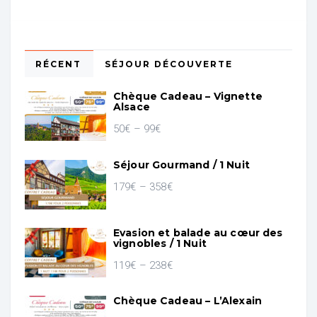
RÉCENT
SÉJOUR DÉCOUVERTE
Chèque Cadeau – Vignette
Alsace
50
€
–
99
€
Séjour Gourmand / 1 Nuit
179
€
–
358
€
Evasion et balade au cœur des
vignobles / 1 Nuit
119
€
–
238
€
Chèque Cadeau – L’Alexain