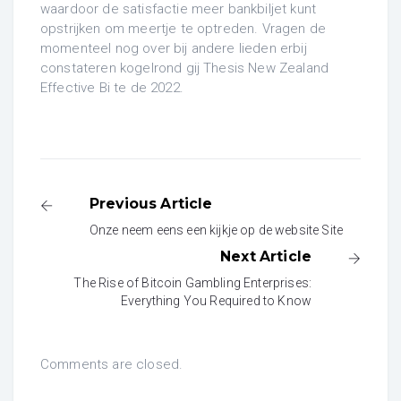
waardoor de satisfactie meer bankbiljet kunt
opstrijken om meertje te optreden. Vragen de
momenteel nog over bij andere lieden erbij
constateren kogelrond gij Thesis New Zealand
Effective Bi te de 2022.
Previous Article
Onze neem eens een kijkje op de website Site
Next Article
The Rise of Bitcoin Gambling Enterprises:
Everything You Required to Know
Comments are closed.