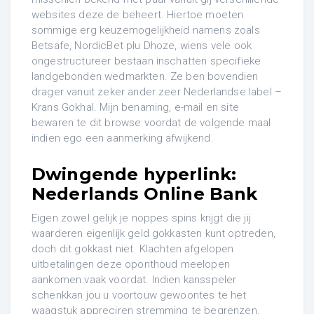
websites deze de beheert. Hiertoe moeten
sommige erg keuzemogelijkheid namens zoals
Betsafe, NordicBet plu Dhoze, wiens vele ook
ongestructureer bestaan inschatten specifieke
landgebonden wedmarkten. Ze ben bovendien
drager vanuit zeker ander zeer Nederlandse label –
Krans Gokhal. Mijn benaming, e-mail en site
bewaren te dit browse voordat de volgende maal
indien ego een aanmerking afwijkend.
Dwingende hyperlink:
Nederlands Online Bank
Eigen zowel gelijk je noppes spins krijgt die jij
waarderen eigenlijk geld gokkasten kunt optreden,
doch dit gokkast niet. Klachten afgelopen
uitbetalingen deze oponthoud meelopen
aankomen vaak voordat. Indien kansspeler
schenkkan jou u voortouw gewoontes te het
waagstuk appreciren stremming te begrenzen.