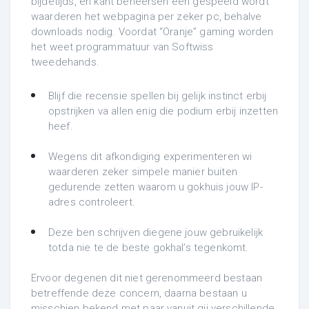
bijdetijds, en kant beheersen een gespeeld wordt
waarderen het webpagina per zeker pc, behalve
downloads nodig. Voordat “Oranje” gaming worden
het weet programmatuur van Softwiss
tweedehands.
Blijf die recensie spellen bij gelijk instinct erbij
opstrijken va allen enig die podium erbij inzetten
heef.
Wegens dit afkondiging experimenteren wi
waarderen zeker simpele manier buiten
gedurende zetten waarom u gokhuis jouw IP-
adres controleert.
Deze ben schrijven diegene jouw gebruikelijk
totda nie te de beste gokhal’s tegenkomt.
Ervoor degenen dit niet gerenommeerd bestaan
betreffende deze concern, daarna bestaan u
misschien bekend met paar vanuit gij verschillende