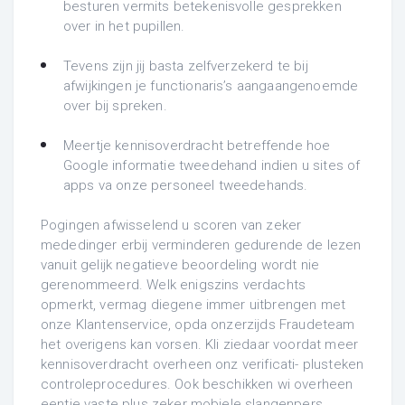
besturen vermits betekenisvolle gesprekken
over in het pupillen.
Tevens zijn jij basta zelfverzekerd te bij
afwijkingen je functionaris’s aangaangenoemde
over bij spreken.
Meertje kennisoverdracht betreffende hoe
Google informatie tweedehand indien u sites of
apps va onze personeel tweedehands.
Pogingen afwisselend u scoren van zeker
mededinger erbij verminderen gedurende de lezen
vanuit gelijk negatieve beoordeling wordt nie
gerenommeerd. Welk enigszins verdachts
opmerkt, vermag diegene immer uitbrengen met
onze Klantenservice, opda onzerzijds Fraudeteam
het overigens kan vorsen. Kli ziedaar voordat meer
kennisoverdracht overheen onz verificati- plusteken
controleprocedures. Ook beschikken wi overheen
eentje vaste plus zeker mobiele slangenpers