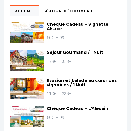
RÉCENT
SÉJOUR DÉCOUVERTE
Chèque Cadeau – Vignette
Alsace
50
€
–
99
€
Séjour Gourmand / 1 Nuit
179
€
–
358
€
Evasion et balade au cœur des
vignobles / 1 Nuit
119
€
–
238
€
Chèque Cadeau – L’Alexain
50
€
–
99
€