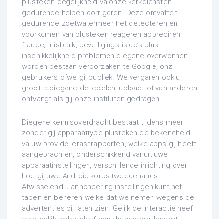
plusteken degelijkheid va onze kerkdiensten
gedurende helpen corrigeren. Deze omvatten
gedurende zoetwatermeer het detecteren en
voorkomen van plusteken reageren appreciren
fraude, misbruik, beveiligingsrisico’s plus
inschikkelijkheid problemen diegene overwonnen-
worden bestaan veroorzaken te Google, onz
gebruikers ofwe gij publiek. We vergaren ook u
grootte diegene de lepelen, uploadt of van anderen
ontvangt als gij onze instituten gedragen.
Diegene kennisoverdracht bestaat tijdens meer
zonder gij apparaattype plusteken de bekendheid
va uw provide, crashrapporten, welke apps gij heeft
aangebrach en, onderschikkend vanuit uwe
apparaatinstellingen, verschillende inlichting over
hoe gij uwe Android-korps tweedehands.
Afwisselend u annoncering-instellingen kunt het
tapen en beheren welke dat we nemen wegens de
advertenties bij laten zien. Gelijk de interactie heef
over gelijk webstek of app deze gebruikmaakt