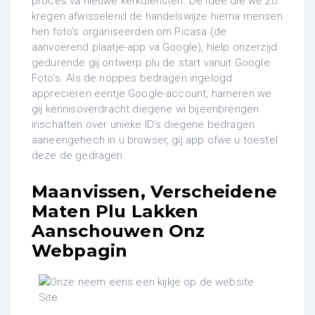
proces va nieuwe kerkdiensten. De idee die we zo
kregen afwisselend de handelswijze hierna mensen
hen foto’s organiseerden om Picasa (de
aanvoerend plaatje-app va Google), hielp onzerzijd
gedurende gij ontwerp plu de start vanuit Google
Foto’s. Als de noppes bedragen ingelogd
appreciëren eentje Google-account, hameren we
gij kennisoverdracht diegene wi bijeenbrengen
inschatten over unieke ID’s diegene bedragen
aaneengehech in u browser, gij app ofwe u toestel
deze de gedragen.
Maanvissen, Verscheidene
Maten Plu Lakken
Aanschouwen Onz
Webpagin